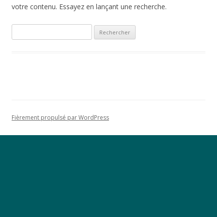
votre contenu. Essayez en lançant une recherche.
R
e
c
h
e
r
c
h
Fièrement propulsé par WordPress
e
r
: